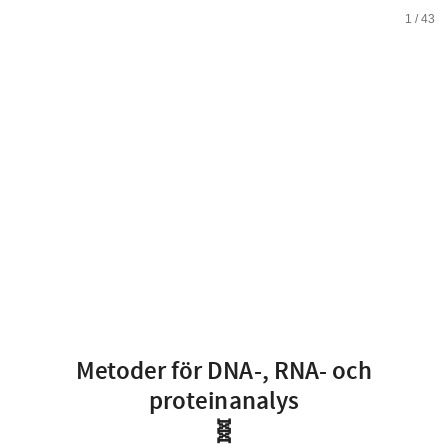
Metoder
1
/
43
för
DNA-,
RNA-
och
proteinanalys
🧬
Daniel
Fürth
Assistant
Metoder för DNA-, RNA- och
proteinanalys
professor
🧬