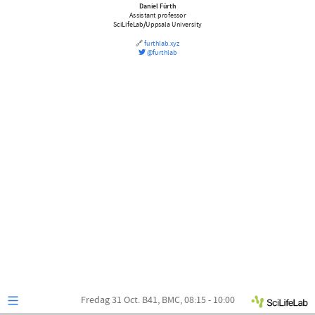
SciLifeLab/Uppsala
Daniel Fürth
Assistant professor
University
SciLifeLab/Uppsala University
🔗
furthlab.xyz
🔗
@furthlab
furthlab.xyz
@furthlab
Fredag 31 Oct. B41, BMC, 08:15 - 10:00